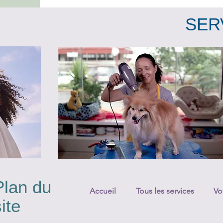
SER
Plan du
Accueil
Tous les services
Vo
ite