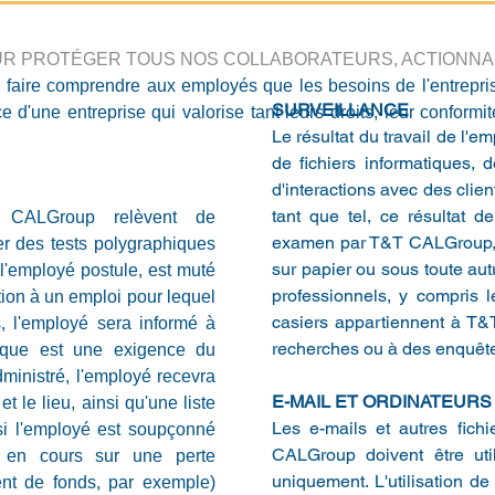
UR PROTÉGER TOUS NOS COLLABORATEURS, ACTIONNA
 faire comprendre aux employés que les besoins de l'entreprise
SURVEILLANCE
e d'une entreprise qui valorise tant leurs droits, leur conformi
Le résultat du travail de l'e
de fichiers informatiques, 
d'interactions avec des cli
tant que tel, ce résultat d
 CALGroup relèvent de
examen par T&T CALGroup, qu
iser des tests polygraphiques
sur papier ou sous toute au
 l'employé postule, est muté
professionnels, y compris l
ion à un emploi pour lequel
casiers appartiennent à T
s, l'employé sera informé à
recherches ou à des enquêt
hique est une exigence du
dministré, l'employé recevra
E-MAIL ET ORDINATEURS
et le lieu, ainsi qu'une liste
Les e-mails et autres fichi
si l'employé est soupçonné
CALGroup doivent être util
 en cours sur une perte
uniquement. L'utilisation d
nt de fonds, par exemple)