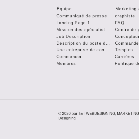
Équipe
Marketing 
Communiqué de presse
graphiste
Landing Page 1
FAQ
Mission des spécialistes du marketing
Centre de 
Job Description
Concepteu
Description du poste de vice-président
Une entreprise de conception de sites Web
Temples
Commencer
Carrières
Membres
© 2020 par T&T WEBDESIGNING, MARKETING 
Designing