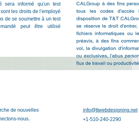
CALGroup à des fins personn
 sera informé qu'un test
tous les codes d'accès i
sont les droits de l'employé
disposition de T&T CALGr
us de se soumettre à un test
se réserve le droit d'entrer
emandé peut être utilisé
fichiers informatiques ou 
préavis, à des fins commerc
vol, la divulgation d'inform
ou exclusives, l'abus perso
flux de travail ou productivité
rche de nouvelles
info@ttwebdesigning.net
nectons-nous.
+1-510-240-2290