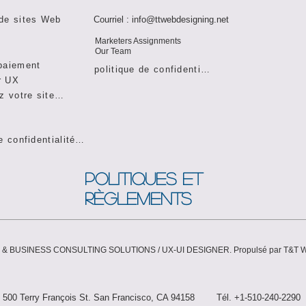
de sites Web
Courriel :
info@ttwebdesigning.net
Marketers Assignments
Our Team
paiement
politique de confidentialité
r UX
Commandez votre site Web
Politique de confidentialité sur le lieu de travail
POLITIQUES ET
RÈGLEMENTS
& BUSINESS CONSULTING SOLUTIONS / UX-UI DESIGNER. Propulsé par T&T 
500 Terry François St. San Francisco, CA 94158 Tél. +1-510-240-2290