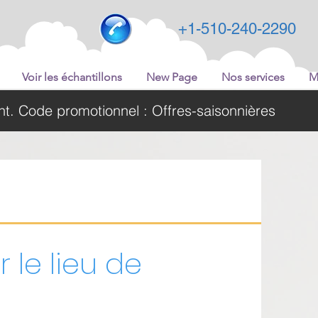
+1-510-240-2290
Voir les échantillons
New Page
Nos services
M
t. Code promotionnel : Offres-saisonnières
r le lieu de