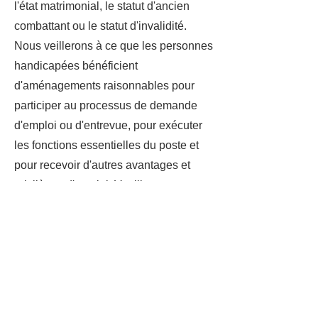
l'état matrimonial, le statut d'ancien
combattant ou le statut d'invalidité.
Nous veillerons à ce que les personnes
handicapées bénéficient
d'aménagements raisonnables pour
participer au processus de demande
d'emploi ou d'entrevue, pour exécuter
les fonctions essentielles du poste et
pour recevoir d'autres avantages et
privilèges d'emploi. Veuillez nous
contacter pour demander un logement.
LES DÉCLARATIONS CI-DESSUS
NE SONT PAS DESTINÉES À
OBTENIR UNE LISTE «TOUT
COMPRIS» DES TÂCHES ET